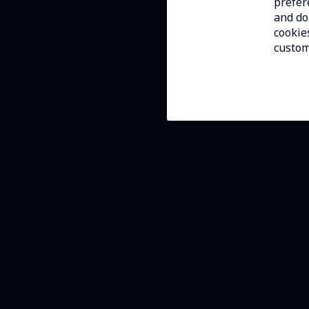
prefer
and do 
cookies
custom