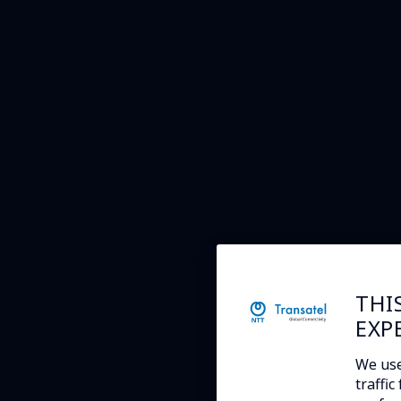
THI
EXP
We use
traffi