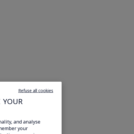
Refuse all cookies
E YOUR
ality, and analyse
emember your