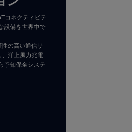
ョン
IoTコネクティビテ
な設備を世界中で
信頼性の高い通信サ
し、洋上風力発電
ら予知保全システ