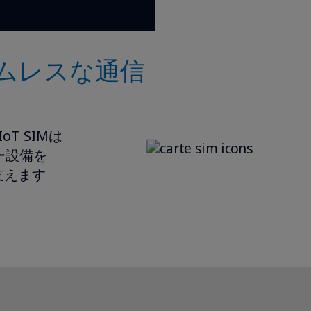
ムレスな通信
oT SIMは
ー設備を
支えます