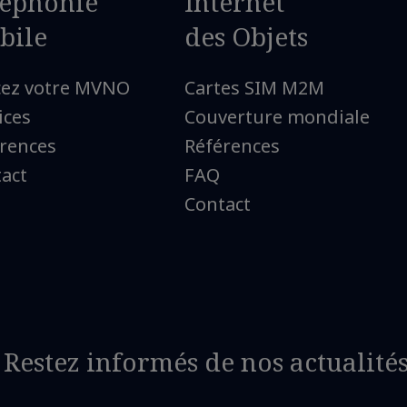
léphonie
Internet
bile
des Objets
cez votre MVNO
Cartes SIM M2M
ices
Couverture mondiale
rences
Références
act
FAQ
Contact
Restez informés de nos actualité