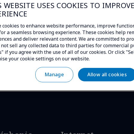
Actua
S WEBSITE USES COOKIES TO IMPROV
Actualités
Com
ERIENCE
NTT DOCOMO BUSINESS et
gén
TRANSATEL lancent « Cellular SASE
 cookies to enhance website performance, improve function
mon
for IoT », une nouvelle solution de
c for a seamless browsing experience. These cookies help r
connectivité sécurisée pour
20.07
ences and deliver relevant content. We are committed to pro
15.06.2026
l’Internet des Objets
not sell any collected data to third parties for commercial p
Lire la suite →
Lire 
" if you agree with the use of all of our cookies. Or click "Se
ise your cookie settings on our website.
Allow all cookies
Manage