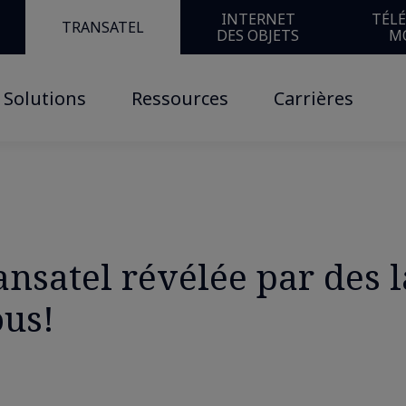
par des lancements au CES 2018, rencontrons-nous!
INTERNET
TÉL
TRANSATEL
DES OBJETS
M
Solutions
Ressources
Carrières
ansatel révélée par des
ous!