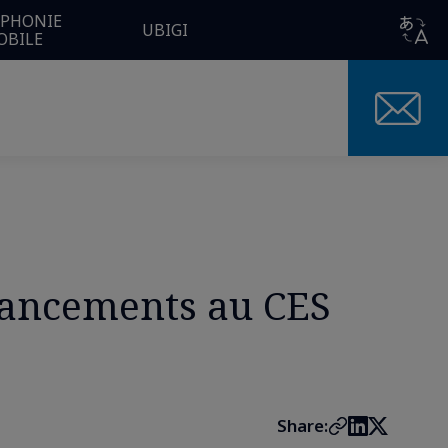
ÉPHONIE
UBIGI
OBILE
 lancements au CES
Share: