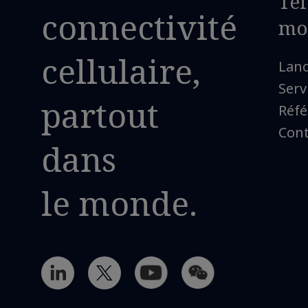
Té
connectivité
mo
cellulaire,
Lan
Serv
partout
Réfé
Cont
dans
le monde.