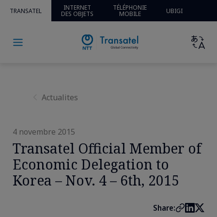
Home
»
Actualités
» » Transatel Official Member of
INTERNET
TÉLÉPHONIE
TRANSATEL
UBIGI
DES OBJETS
MOBILE
Economic Delegation to Korea – Nov. 4 – 6th, 2015
Actualites
4 novembre 2015
Transatel Official Member of
Economic Delegation to
Korea – Nov. 4 – 6th, 2015
Share: