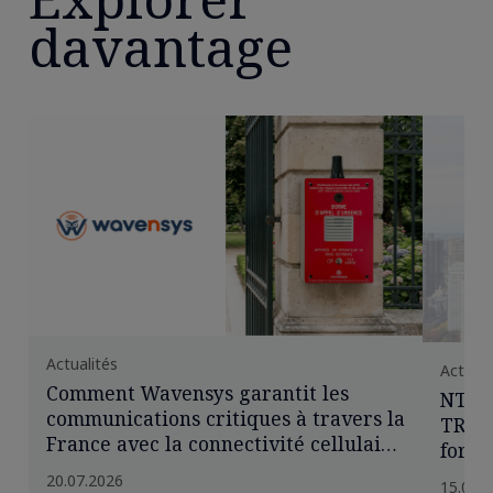
davantage
Actualités
Actuali
Comment Wavensys garantit les
NTT 
communications critiques à travers la
TRANS
France avec la connectivité cellulaire
for I
multi-réseaux de Transatel
conne
20.07.2026
15.06.