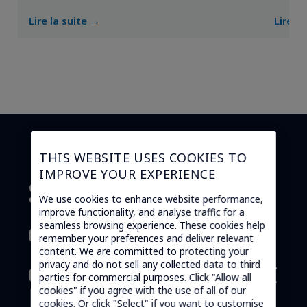
des O
Lire la suite →
Lire l
THIS WEBSITE USES COOKIES TO
IMPROVE YOUR EXPERIENCE
Solutions de
We use cookies to enhance website performance,
improve functionality, and analyse traffic for a
connectivité
seamless browsing experience. These cookies help
remember your preferences and deliver relevant
content. We are committed to protecting your
cellulaire, partout
privacy and do not sell any collected data to third
parties for commercial purposes. Click "Allow all
cookies" if you agree with the use of all of our
cookies. Or click "Select" if you want to customise