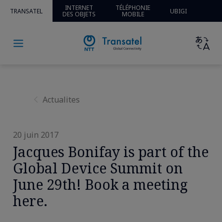
Home
»
Actualités
» » Jacques Bonifay is part of the Global
INTERNET
TÉLÉPHONIE
TRANSATEL
UBIGI
DES OBJETS
MOBILE
Device Summit on June 29th! Book a meeting here.
Actualites
20 juin 2017
Jacques Bonifay is part of the
Global Device Summit on
June 29th! Book a meeting
here.