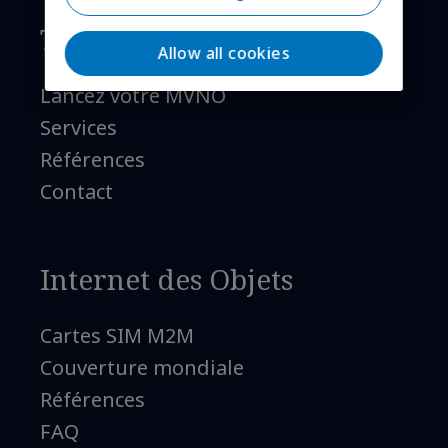
Téléphonie mobile
Allow all cookies
Lancez votre MVNO
Services
Références
Contact
Internet des Objets
Cartes SIM M2M
Couverture mondiale
Références
FAQ